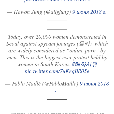
— Hawon Jung (@allyjung)
9 июня 2018 г.
Today, over 20,000 women demonstrated in
Seoul against spycam footages (몰카), which
are widely considered as “online porn” by
men. This is the biggest-ever protest held by
women in South Korea.
#혜화시위
pic.twitter.com/7uKeqBR05e
— Pablo Maillé (@PabloMaille)
9 июня 2018
г.