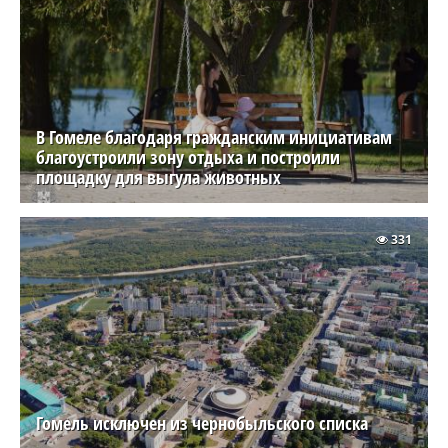
В Гомеле благодаря гражданским инициативам
благоустроили зону отдыха и построили
площадку для выгула животных
331
Гомель исключен из чернобыльского списка