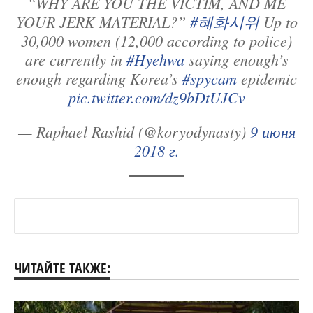
“WHY ARE YOU THE VICTIM, AND ME
YOUR JERK MATERIAL?”
#혜화시위
Up to
30,000 women (12,000 according to police)
are currently in
#Hyehwa
saying enough’s
enough regarding Korea’s
#spycam
epidemic
pic.twitter.com/dz9bDtUJCv
— Raphael Rashid (@koryodynasty)
9 июня
2018 г.
ЧИТАЙТЕ ТАКЖЕ: