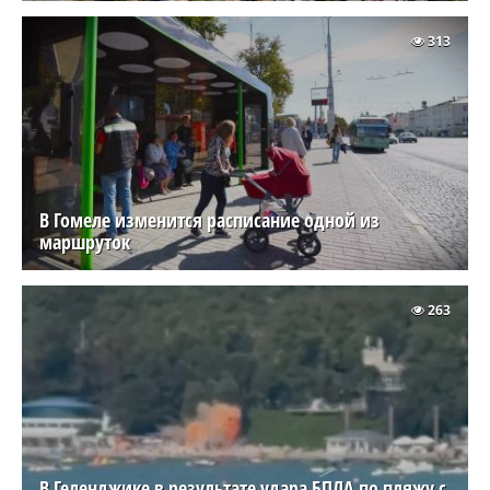
313
В Гомеле изменится расписание одной из
маршруток
263
В Геленджике в результате удара БПЛА по пляжу с