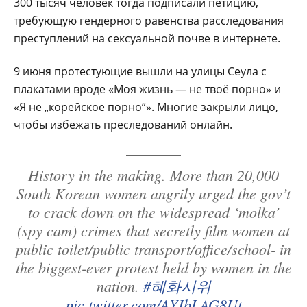
300 тысяч человек тогда подписали петицию,
требующую гендерного равенства расследования
преступлений на сексуальной почве в интернете.
9 июня протестующие вышли на улицы Сеула с
плакатами вроде «Моя жизнь — не твоё порно» и
«Я не „корейское порно“». Многие закрыли лицо,
чтобы избежать преследований онлайн.
History in the making. More than 20,000
South Korean women angrily urged the gov’t
to crack down on the widespread ‘molka’
(spy cam) crimes that secretly film women at
public toilet/public transport/office/school- in
the biggest-ever protest held by women in the
nation.
#혜화시위
pic.twitter.com/AYJbLAG8Ut