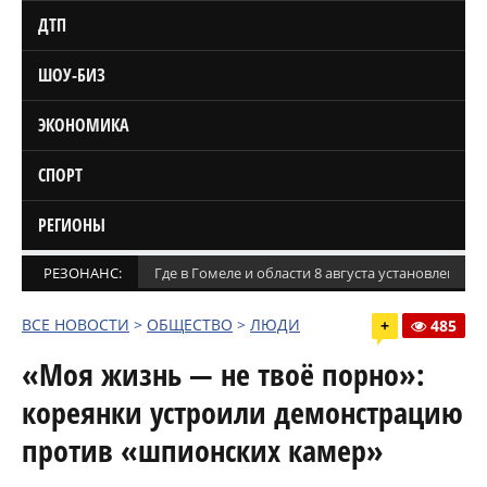
ДТП
ШОУ-БИЗ
ЭКОНОМИКА
СПОРТ
РЕГИОНЫ
РЕЗОНАНС:
Где в Гомеле и области 8 августа установлены
ВСЕ НОВОСТИ
>
ОБЩЕСТВО
>
ЛЮДИ
+
485
«Моя жизнь — не твоё порно»:
кореянки устроили демонстрацию
против «шпионских камер»