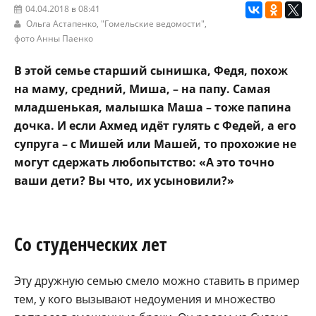
04.04.2018 в 08:41
Ольга Астапенко,
"Гомельские ведомости"
,
фото Анны Паенко
В этой семье старший сынишка, Федя, похож
на маму, средний, Миша, – на папу. Самая
младшенькая, малышка Маша – тоже папина
дочка. И если Ахмед идёт гулять с Федей, а его
супруга – с Мишей или Машей, то прохожие не
могут сдержать любопытство: «А это точно
ваши дети? Вы что, их усыновили?»
Со студенческих лет
Эту дружную семью смело можно ставить в пример
тем, у кого вызывают недоумения и множество