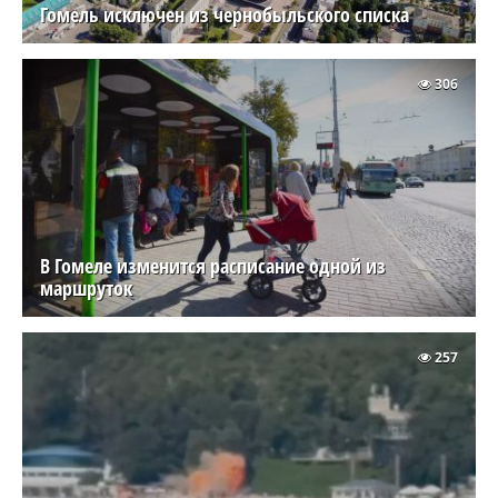
Гомель исключен из чернобыльского списка
306
В Гомеле изменится расписание одной из
маршруток
257