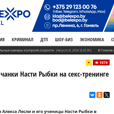
ИЯ
КРИМИНАЛ
ДТП
ШОУ-БИЗ
ЭКОНОМИКА
С
бильные камеры контроля скорости
(Август 8, 2026 8:20 дп)
В Гомеле
+
1074
чанки Насти Рыбки на секс-тренинге
 Алекса Лесли и его ученицы Насти Рыбки в