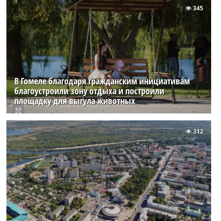
345
В Гомеле благодаря гражданским инициативам
благоустроили зону отдыха и построили
площадку для выгула животных
312