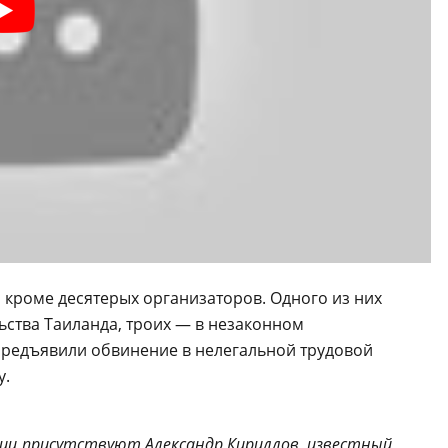
 кроме десятерых организаторов. Одного из них
ства Таиланда, троих — в незаконном
редъявили обвинение в нелегальной трудовой
у.
лиц присутствуют Александр Кириллов, известный