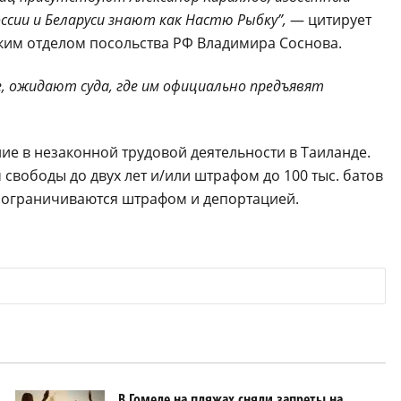
оссии и Беларуси знают как Настю Рыбку”,
— цитирует
ким отделом посольства РФ Владимира Соснова.
, ожидают суда, где им официально предъявят
ние в незаконной трудовой деятельности в Таиланде.
свободы до двух лет и/или штрафом до 100 тыс. батов
ти ограничиваются штрафом и депортацией.
В Гомеле на пляжах сняли запреты на