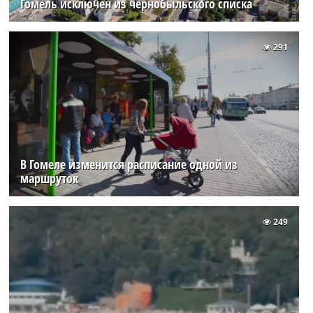
Гомель исключен из чернобыльского списка
291
В Гомеле изменится расписание одной из
маршруток
249