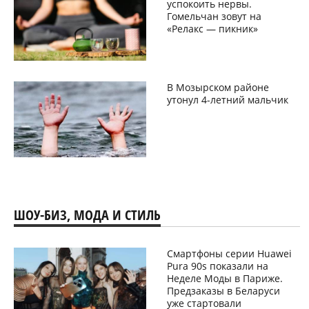
успокоить нервы.
Гомельчан зовут на
«Релакс — пикник»
В Мозырском районе
утонул 4-летний мальчик
ШОУ-БИЗ, МОДА И СТИЛЬ
Смартфоны серии Huawei
Pura 90s показали на
Неделе Моды в Париже.
Предзаказы в Беларуси
уже стартовали