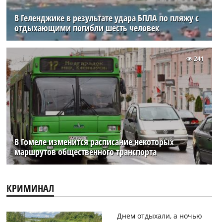
В Геленджике в результате удара БПЛА по пляжу с
отдыхающими погибли шесть человек
241
В Гомеле изменится расписание некоторых
маршрутов общественного транспорта
КРИМИНАЛ
Днем отдыхали, а ночью