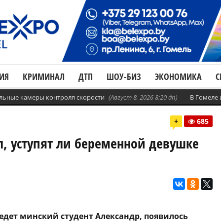
ИЯ
КРИМИНАЛ
ДТП
ШОУ-БИЗ
ЭКОНОМИКА
С
бильные камеры контроля скорости
(Август 8, 2026 8:20 дп)
В Гомеле
+
685
, уступят ли беременной девушке
ведет минский студент Александр, появилось