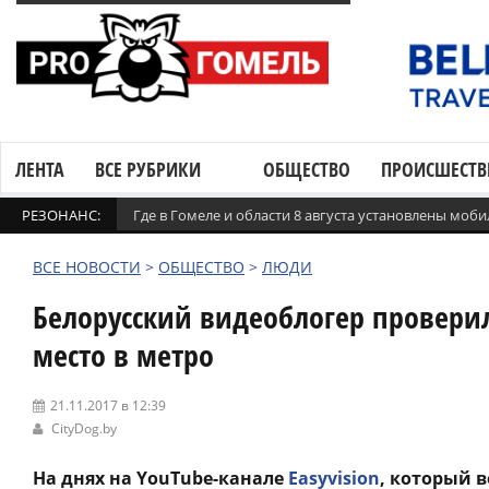
ЛЕНТА
ВСЕ РУБРИКИ
ОБЩЕСТВО
ПРОИСШЕСТВ
РЕЗОНАНС:
Где в Гомеле и области 8 августа установлены мо
ВСЕ НОВОСТИ
>
ОБЩЕСТВО
>
ЛЮДИ
Белорусский видеоблогер проверил
место в метро
21.11.2017 в 12:39
CityDog.by
На днях на YouTube-канале
Easyvision
, который 