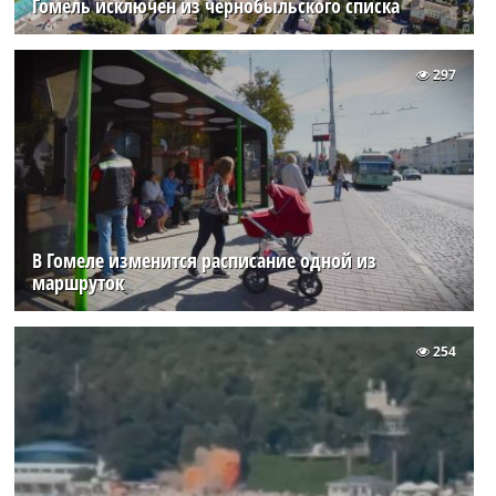
Гомель исключен из чернобыльского списка
297
В Гомеле изменится расписание одной из
маршруток
254