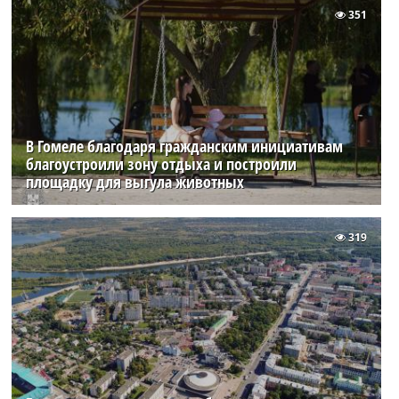
351
В Гомеле благодаря гражданским инициативам
благоустроили зону отдыха и построили
площадку для выгула животных
319