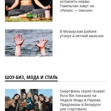
успокоить нервы.
Гомельчан зовут на
«Релакс — пикник»
В Мозырском районе
утонул 4-летний мальчик
ШОУ-БИЗ, МОДА И СТИЛЬ
Смартфоны серии Huawei
Pura 90s показали на
Неделе Моды в Париже.
Предзаказы в Беларуси
уже стартовали