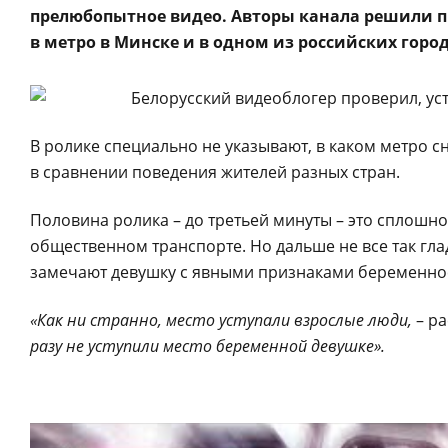
прелюбопытное видео. Авторы канала решили пр
в метро в Минске и в одном из российских город
В ролике специально не указывают, в каком метро сн
в сравнении поведения жителей разных стран.
Половина ролика – до третьей минуты – это сплошной
общественном транспорте. Но дальше не все так гла
замечают девушку с явными признаками беременност
«Как ни странно, место уступали взрослые люди,
– ра
разу не уступили место беременной девушке».