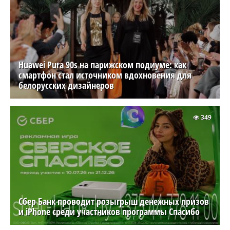
Huawei Pura 90s на парижском подиуме: как
смартфон стал источником вдохновения для
белорусских дизайнеров
349
Сбер Банк проводит розыгрыш денежных призов
и iPhone среди участников программы Спасибо