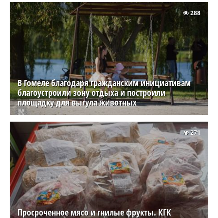
288
В Гомеле благодаря гражданским инициативам
благоустроили зону отдыха и построили
площадку для выгула животных
271
Просроченное мясо и гнилые фрукты. КГК