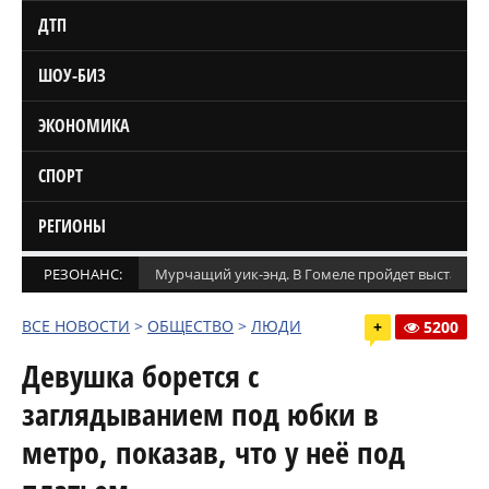
ДТП
ШОУ-БИЗ
ЭКОНОМИКА
СПОРТ
РЕГИОНЫ
РЕЗОНАНС:
Мурчащий уик-энд. В Гомеле пройдет выставка
ВСЕ НОВОСТИ
>
ОБЩЕСТВО
>
ЛЮДИ
+
5200
Девушка борется с
заглядыванием под юбки в
метро, показав, что у неё под