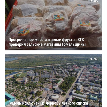
290
Просроченное мясо и гнилые фрукты. КГК
проверил сельские магазины Гомельщины
263
Гомель исключен из чернобыльского списка