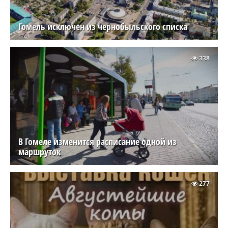
Гомель исключен из чернобыльского списка
338
В Гомеле изменится расписание одной из
маршруток
277