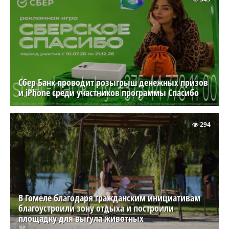
Сбер Банк проводит розыгрыш денежных призов
и iPhone среди участников программы Спасибо
294
В Гомеле благодаря гражданским инициативам
благоустроили зону отдыха и построили
площадку для выгула животных