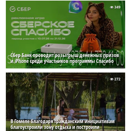
349
Сбер Банк проводит розыгрыш денежных призов
и iPhone среди участников программы Спасибо
272
В Гомеле благодаря гражданским инициативам
благоустроили зону отдыха и построили