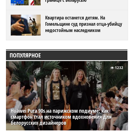
границе с Беларусью
Квартира останется детям. На
Гомельщине суд признал отца-убийцу
недостойным наследником
ПОПУЛЯРНОЕ
1232
Huawei Pura 90s на парижском подиуме: как
смартфон стал источником вдохновения для
белорусских дизайнеров