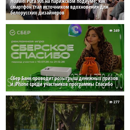
Huawei Pura 90s на парижском подиуме: как
смартфон стал источником вдохновения для
белорусских дизайнеров
349
Сбер Банк проводит розыгрыш денежных призов
и iPhone среди участников программы Спасибо
277