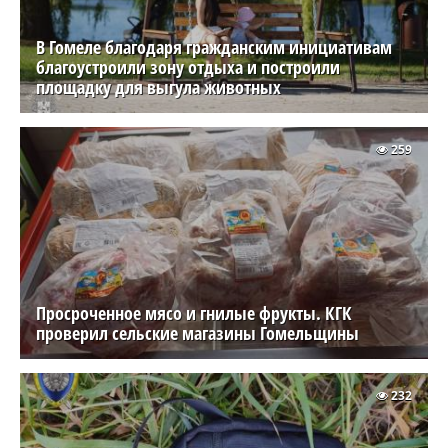
В Гомеле благодаря гражданским инициативам
благоустроили зону отдыха и построили
площадку для выгула животных
259
Просроченное мясо и гнилые фрукты. КГК
проверил сельские магазины Гомельщины
232