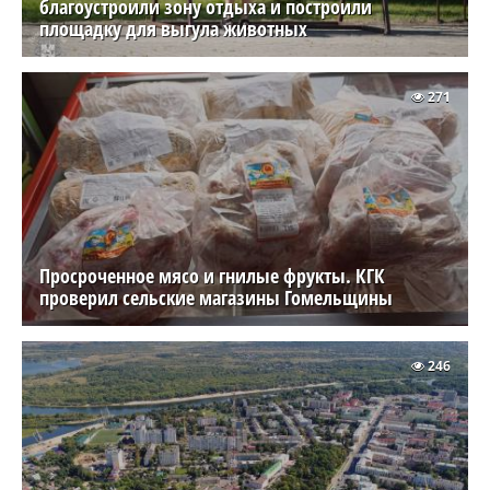
благоустроили зону отдыха и построили
площадку для выгула животных
271
Просроченное мясо и гнилые фрукты. КГК
проверил сельские магазины Гомельщины
246