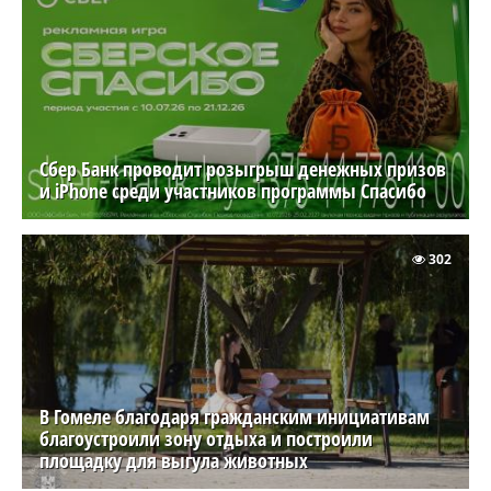
Сбер Банк проводит розыгрыш денежных призов
и iPhone среди участников программы Спасибо
302
В Гомеле благодаря гражданским инициативам
благоустроили зону отдыха и построили
площадку для выгула животных