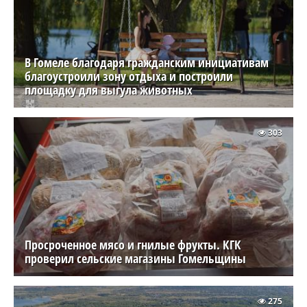
В Гомеле благодаря гражданским инициативам
благоустроили зону отдыха и построили
площадку для выгула животных
303
Просроченное мясо и гнилые фрукты. КГК
проверил сельские магазины Гомельщины
275