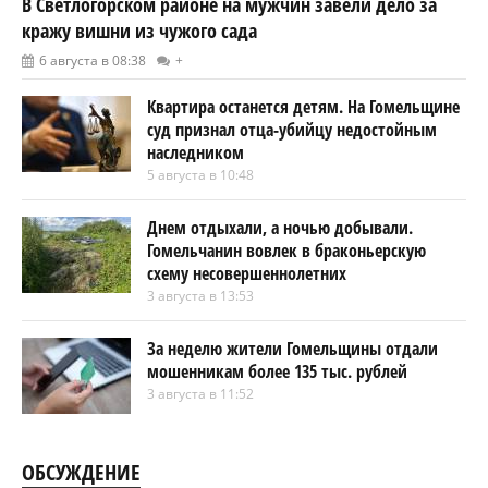
В Светлогорском районе на мужчин завели дело за
кражу вишни из чужого сада
6 августа в 08:38
+
Квартира останется детям. На Гомельщине
суд признал отца-убийцу недостойным
наследником
5 августа в 10:48
Днем отдыхали, а ночью добывали.
Гомельчанин вовлек в браконьерскую
схему несовершеннолетних
3 августа в 13:53
За неделю жители Гомельщины отдали
мошенникам более 135 тыс. рублей
3 августа в 11:52
ОБСУЖДЕНИЕ