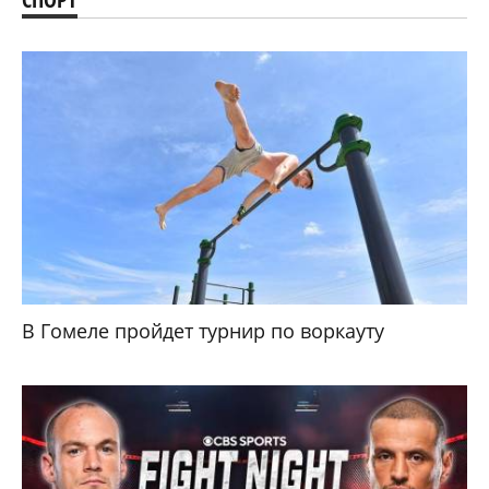
В Гомеле пройдет турнир по воркауту