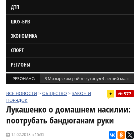
ДТП
ШОУ-БИЗ
ЭКОНОМИКА
СПОРТ
РЕГИОНЫ
РЕЗОНАНС:
В Мозырском районе утонул 4-летний мальчик
ВСЕ НОВОСТИ
>
ОБЩЕСТВО
>
ЗАКОН И
+
577
ПОРЯДОК
Лукашенко о домашнем насилии:
поотрубать бандюганам руки
15.02.2018 в 15:35