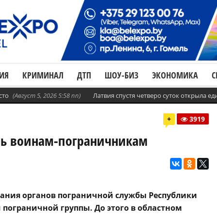
ИЯ
КРИМИНАЛ
ДТП
ШОУ-БИЗ
ЭКОНОМИКА
С
сто
(Август 5, 2026 5:58 пп)
Латвия спустя четверо суток открыла е
+
3919
нь воинам-пограничникам
вания органов пограничной службы Республики
й пограничной группы. До этого в областном