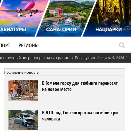
ПОРТ
РЕГИОНЫ
динственный погранпереход на границе с Беларусью
(Август 5, 2026 11:
Последние новости
В Гомеле горку для тюбинга переносят
на новое место
В ДТП под Светлогорском погибли три
человека