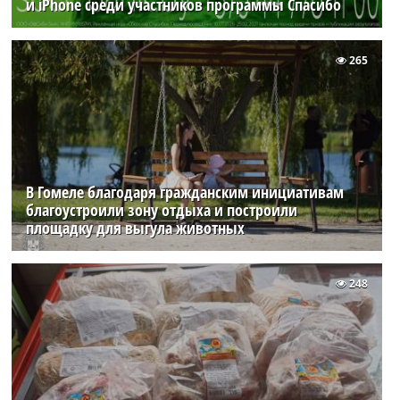
и iPhone среди участников программы Спасибо
265
В Гомеле благодаря гражданским инициативам
благоустроили зону отдыха и построили
площадку для выгула животных
248