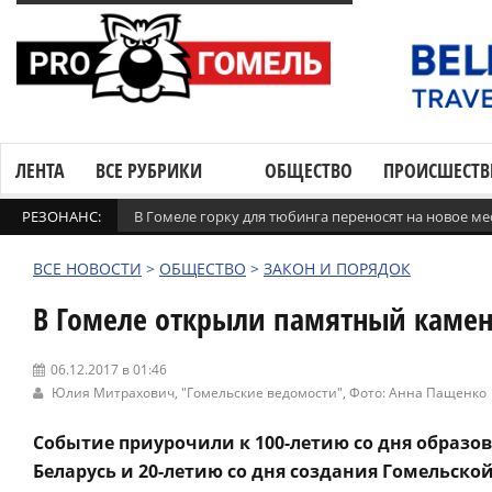
ЛЕНТА
ВСЕ РУБРИКИ
ОБЩЕСТВО
ПРОИСШЕСТВ
РЕЗОНАНС:
В Гомеле горку для тюбинга переносят на новое ме
ВСЕ НОВОСТИ
>
ОБЩЕСТВО
>
ЗАКОН И ПОРЯДОК
В Гомеле открыли памятный каме
06.12.2017 в 01:46
Юлия Митрахович,
"Гомельские ведомости"
, Фото: Анна Пащенко
Событие приурочили к 100-летию со дня образо
Беларусь и 20-летию со дня создания Гомельско