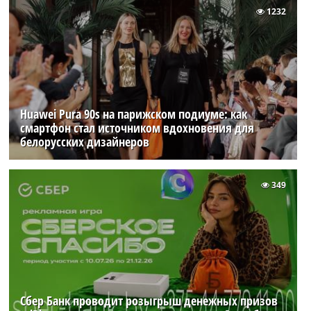
1232
Huawei Pura 90s на парижском подиуме: как
смартфон стал источником вдохновения для
белорусских дизайнеров
349
Сбер Банк проводит розыгрыш денежных призов