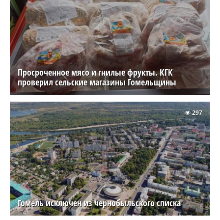
Просроченное мясо и гнилые фрукты. КГК
проверил сельские магазины Гомельщины
297
Гомель исключен из чернобыльского списка