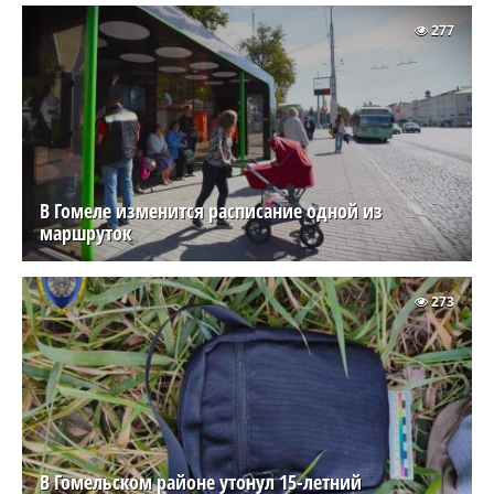
277
В Гомеле изменится расписание одной из
маршруток
273
В Гомельском районе утонул 15-летний