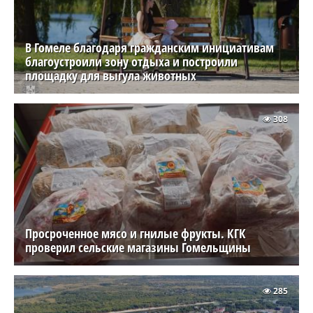
В Гомеле благодаря гражданским инициативам
благоустроили зону отдыха и построили
площадку для выгула животных
308
Просроченное мясо и гнилые фрукты. КГК
проверил сельские магазины Гомельщины
285