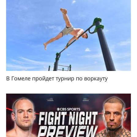
В Гомеле пройдет турнир по воркауту