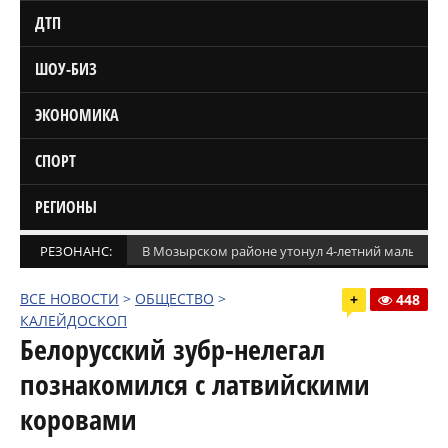
ДТП
ШОУ-БИЗ
ЭКОНОМИКА
СПОРТ
РЕГИОНЫ
РЕЗОНАНС:
В Мозырском районе утонул 4-летний мальчик
ВСЕ НОВОСТИ
>
ОБЩЕСТВО
>
+
448
КАЛЕЙДОСКОП
Белорусский зубр-нелегал
познакомился с латвийскими
коровами