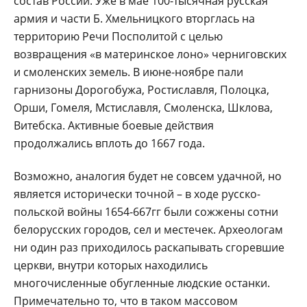
состав России. Уже в мае 100-тысячная русская
армия и части Б. Хмельницкого вторглась на
территорию Речи Посполитой с целью
возвращения «в материнское лоно» черниговских
и смоленских земель. В июне-ноябре пали
гарнизоны Дорогобужа, Ростиславля, Полоцка,
Орши, Гомеля, Мстиславля, Смоленска, Шклова,
Витебска. Активные боевые действия
продолжались вплоть до 1667 года.
Возможно, аналогия будет не совсем удачной, но
является исторически точной – в ходе русско-
польской войны 1654-667гг были сожжены сотни
белорусских городов, сел и местечек. Археологам
ни один раз приходилось раскапывать сгоревшие
церкви, внутри которых находились
многочисленные обугленные людские останки.
Примечательно то, что в таком массовом