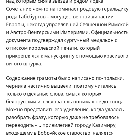
над которым сияла звезда и рядом лодка.
Сочетание чем-то напоминает родовую геральдику
рода Габсбургов – могущественной династии
Европы, некогда управлявшей Священной Римской
и Австро-Венгерскими Империями. Официальность
документа подтверждал сургучный медальон с
оттиском королевской печати, который
прикреплялся к манускрипту с помощью красивого
витого шнурка.
Содержание грамоты было написано по-польски,
чернила частично выцвели, поэтому читались
только отдельные слова, смысл которых
белорусский исследователь понимал не до конца.
Можно представить его удивление, когда удалось
разобрать фразу, которую даже не требовалось
переводить «… привилегией городу Казимиру,
входящему в Бобруйское староство, является