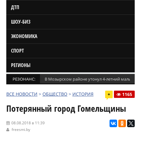
ДТП
ШОУ-БИЗ
ЭКОНОМИКА
СПОРТ
РЕГИОНЫ
РЕЗОНАНС:
В Мозырском районе утонул 4-летний мальчик
ВСЕ НОВОСТИ
>
ОБЩЕСТВО
>
ИСТОРИЯ
+
1165
Потерянный город Гомельщины
08.08.2018 в 11:39
freesmi.by