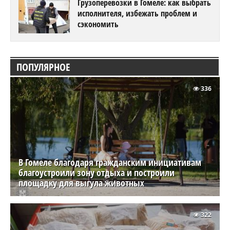
Грузоперевозки в Гомеле: как выбрать
исполнителя, избежать проблем и
сэкономить
ПОПУЛЯРНОЕ
336
В Гомеле благодаря гражданским инициативам
благоустроили зону отдыха и построили
площадку для выгула животных
322