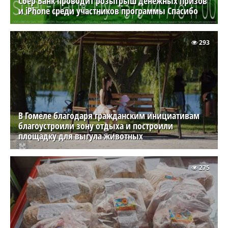
Сбер Банк проводит розыгрыш денежных призов
и iPhone среди участников программы Спасибо
293
В Гомеле благодаря гражданским инициативам
благоустроили зону отдыха и построили
площадку для выгула животных
275