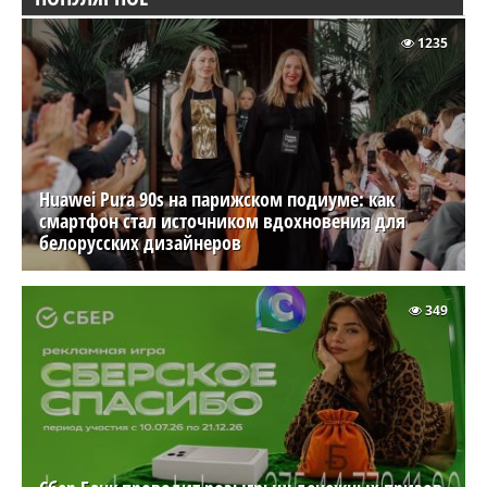
1235
Huawei Pura 90s на парижском подиуме: как
смартфон стал источником вдохновения для
белорусских дизайнеров
349