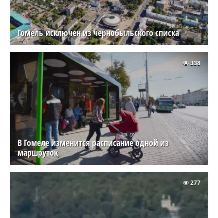
Гомель исключен из чернобыльского списка
338
В Гомеле изменится расписание одной из
маршруток
277