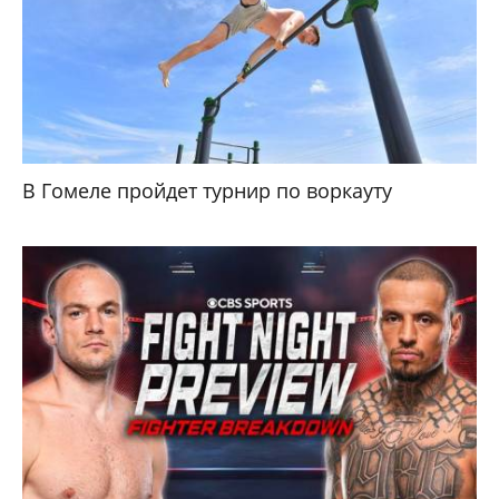
В Гомеле пройдет турнир по воркауту