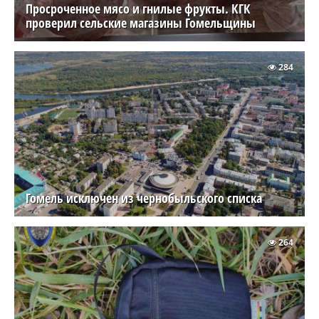
Просроченное мясо и гнилые фрукты. КГК
проверил сельские магазины Гомельщины
284
Гомель исключен из чернобыльского списка
264