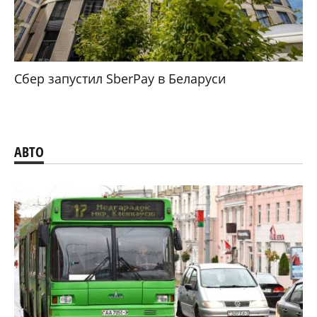
Сбер запустил SberPay в Беларуси
АВТО