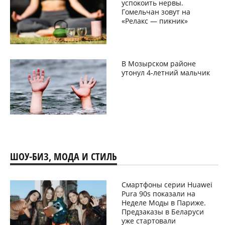
успокоить нервы.
Гомельчан зовут на
«Релакс — пикник»
В Мозырском районе
утонул 4-летний мальчик
ШОУ-БИЗ, МОДА И СТИЛЬ
Смартфоны серии Huawei
Pura 90s показали на
Неделе Моды в Париже.
Предзаказы в Беларуси
уже стартовали