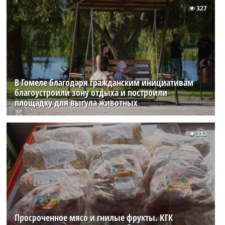
327
В Гомеле благодаря гражданским инициативам
благоустроили зону отдыха и построили
площадку для выгула животных
313
Просроченное мясо и гнилые фрукты. КГК