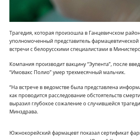
Трагедия, которая произошла в Ганцевичском районе
уполномоченный представитель фармацевтической 
встречи с белорусскими специалистами в Министерс
Компания производит вакцину “Эупента”, после вве
“Имовакс Полио” умер трехмесячный мальчик.
“На встрече в ведомстве была представлена информ
как проводится расследование обстоятельств смер
выразил глубокое сожаление о случившейся трагеди
Минздрава.
Южнокорейский фармацевт показал сертификат фармп