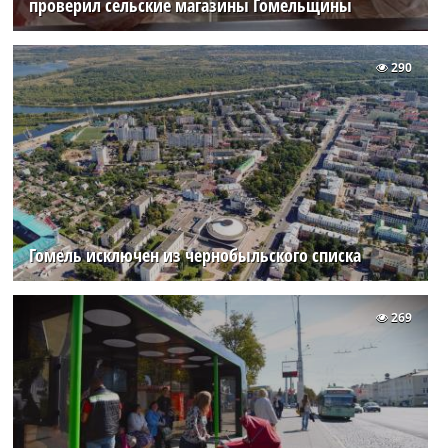
проверил сельские магазины Гомельщины
290
Гомель исключен из чернобыльского списка
269