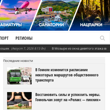
ПОРТ
РЕГИОНЫ
 кошек
(Август 7, 2026 8:13 дп)
В Мозыре из окна девятого этажа вы
Последние новости
В Гомеле изменится расписание
некоторых маршрутов общественного
транспорта
Восстановить силы и успокоить нервы.
Гомельчан зовут на «Релакс — пикник»