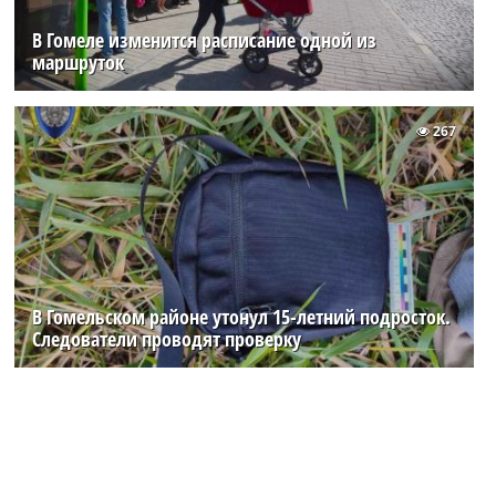
В Гомеле изменится расписание одной из
маршруток
267
В Гомельском районе утонул 15-летний подросток.
Следователи проводят проверку