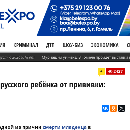
ИЯ
КРИМИНАЛ
ДТП
ШОУ-БИЗ
ЭКОНОМИКА
С
густ 7, 2026 9:18 дп)
Мурчащий уик-энд. В Гомеле пройдет выставка
+
2437
русского ребёнка от прививки:
 одной из причин
смерти младенца
в