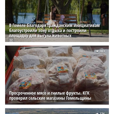
В Гомеле благодаря гражданским инициативам
благоустроили зону отдыха и построили
площадку для выгула животных
303
Просроченное мясо и гнилые фрукты. КГК
проверил сельские магазины Гомельщины
276