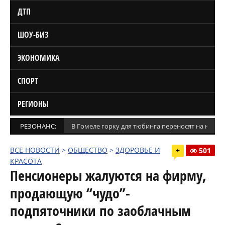
ДТП
ШОУ-БИЗ
ЭКОНОМИКА
СПОРТ
РЕГИОНЫ
РЕЗОНАНС:
В Гомеле горку для тюбинга переносят на новое
ВСЕ НОВОСТИ
>
ОБЩЕСТВО
>
ЗДОРОВЬЕ И
+
501
КРАСОТА
Пенсионеры жалуются на фирму,
продающую “чудо”-
подпяточники по заоблачным