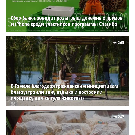
Сбер Банк проводит розыгрыш денежных призов
и iPhone среди участников программы Спасибо
265
В Гомеле благодаря гражданским инициативам
благоустроили зону отдыха и построили
площадку для выгула животных
247