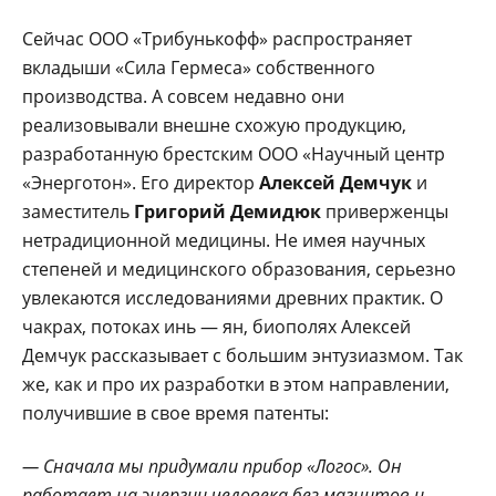
Сейчас ООО «Трибунькофф» распространяет
вкладыши «Сила Гермеса» собственного
производства. А совсем недавно они
реализовывали внешне схожую продукцию,
разработанную брестским ООО «Научный центр
«Энерготон». Его директор
Алексей Демчук
и
заместитель
Григорий Демидюк
приверженцы
нетрадиционной медицины. Не имея научных
степеней и медицинского образования, серьезно
увлекаются исследованиями древних практик. О
чакрах, потоках инь — ян, биополях Алексей
Демчук рассказывает с большим энтузиазмом. Так
же, как и про их разработки в этом направлении,
получившие в свое время патенты:
— Сначала мы придумали прибор «Логос». Он
работает на энергии человека без магнитов и