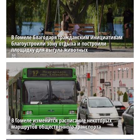
В Гомеле благодаря гражданским инициативам
благоустроили зону отдыха и построили
площадку для выгула животных
347
В Гомеле изменится расписание некоторых
маршрутов общественного транспорта