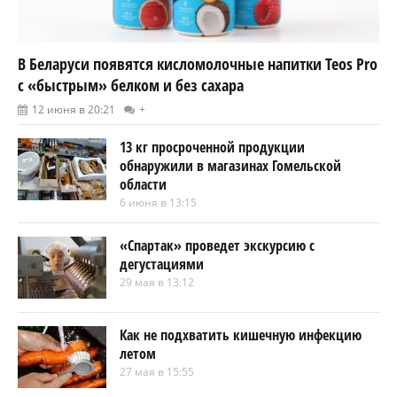
В Беларуси появятся кисломолочные напитки Teos Pro
с «быстрым» белком и без сахара
12 июня в 20:21
+
13 кг просроченной продукции
обнаружили в магазинах Гомельской
области
6 июня в 13:15
«Спартак» проведет экскурсию с
дегустациями
29 мая в 13:12
Как не подхватить кишечную инфекцию
летом
27 мая в 15:55