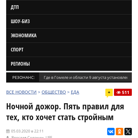
ДТП
ШОУ-БИЗ
ЭКОНОМИКА
СПОРТ
РЕГИОНЫ
РЕЗОНАНС:
Где в Гомеле и области 9 августа установлены
ВСЕ НОВОСТИ
>
ОБЩЕСТВО
>
ЕДА
+
511
Ночной дожор. Пять правил для
тех, кто хочет стать стройным
05.03.2020 в 22:11
Ярослав Солонин,
L!FE