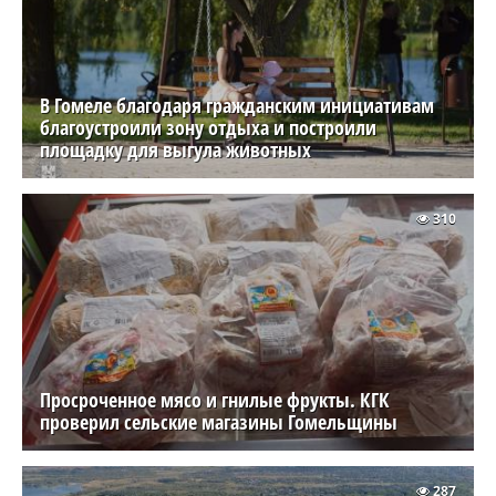
В Гомеле благодаря гражданским инициативам
благоустроили зону отдыха и построили
площадку для выгула животных
310
Просроченное мясо и гнилые фрукты. КГК
проверил сельские магазины Гомельщины
287