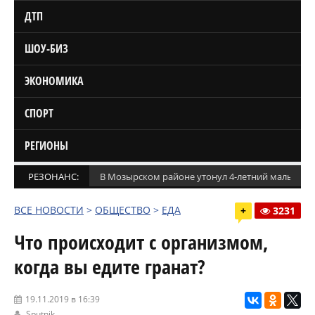
ДТП
ШОУ-БИЗ
ЭКОНОМИКА
СПОРТ
РЕГИОНЫ
РЕЗОНАНС:
В Мозырском районе утонул 4-летний мальчик
ВСЕ НОВОСТИ
>
ОБЩЕСТВО
>
ЕДА
+
3231
Что происходит с организмом,
когда вы едите гранат?
19.11.2019 в 16:39
Sputnik