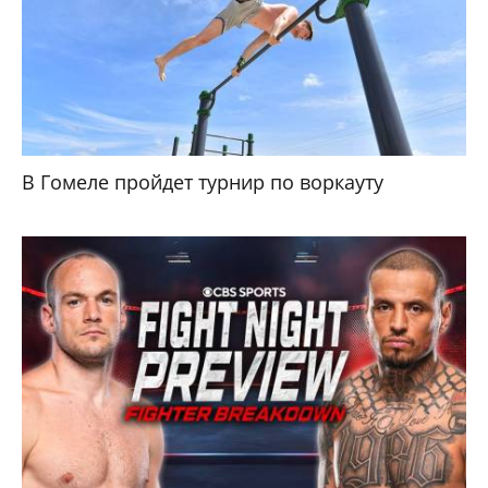
В Гомеле пройдет турнир по воркауту