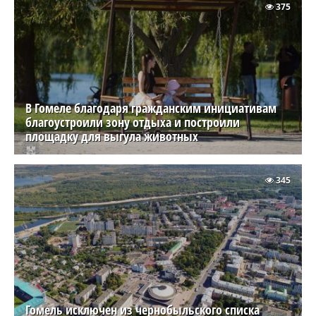
375
В Гомеле благодаря гражданским инициативам
благоустроили зону отдыха и построили
площадку для выгула животных
345
Гомель исключен из чернобыльского списка