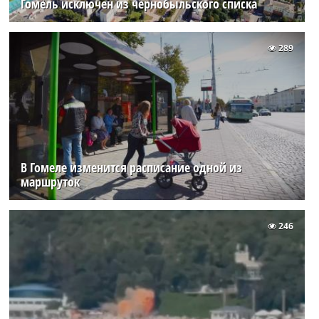
Гомель исключен из чернобыльского списка
289
В Гомеле изменится расписание одной из
маршруток
246