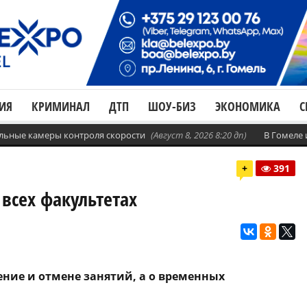
ИЯ
КРИМИНАЛ
ДТП
ШОУ-БИЗ
ЭКОНОМИКА
С
бильные камеры контроля скорости
(Август 8, 2026 8:20 дп)
В Гомеле
+
391
всех факультетах
ение и отмене занятий, а о временных