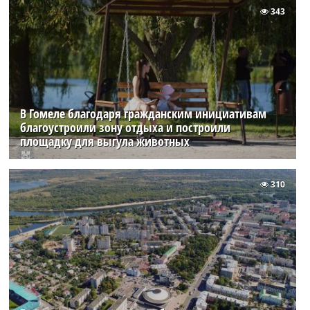
343
В Гомеле благодаря гражданским инициативам
благоустроили зону отдыха и построили
площадку для выгула животных
310