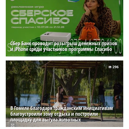
Сбер Банк проводит розыгрыш денежных призов
и iPhone среди участников программы Спасибо
296
В Гомеле благодаря гражданским инициативам
благоустроили зону отдыха и построили
площадку для выгула животных