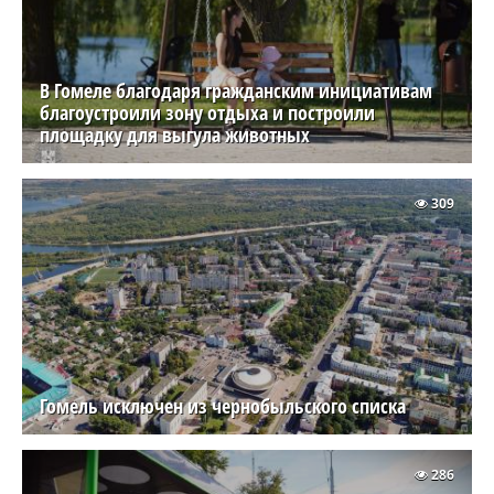
В Гомеле благодаря гражданским инициативам
благоустроили зону отдыха и построили
площадку для выгула животных
309
Гомель исключен из чернобыльского списка
286