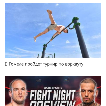
В Гомеле пройдет турнир по воркауту