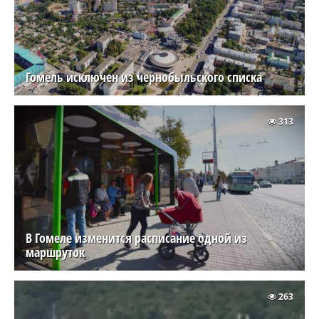
Гомель исключен из чернобыльского списка
313
В Гомеле изменится расписание одной из
маршруток
263