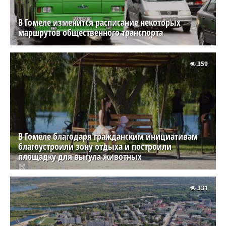
В Гомеле изменится расписание некоторых
маршрутов общественного транспорта
359
В Гомеле благодаря гражданским инициативам
благоустроили зону отдыха и построили
площадку для выгула животных
331