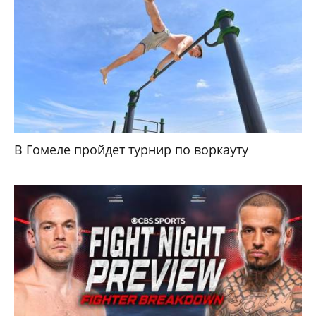
В Гомеле пройдет турнир по воркауту