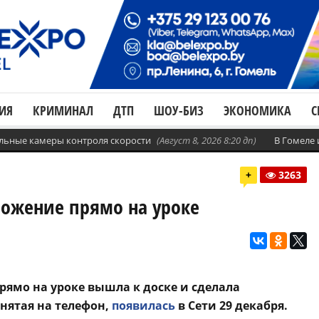
ИЯ
КРИМИНАЛ
ДТП
ШОУ-БИЗ
ЭКОНОМИКА
С
бильные камеры контроля скорости
(Август 8, 2026 8:20 дп)
В Гомеле
+
3263
ожение прямо на уроке
рямо на уроке вышла к доске и сделала
нятая на телефон,
появилась
в Сети 29 декабря.