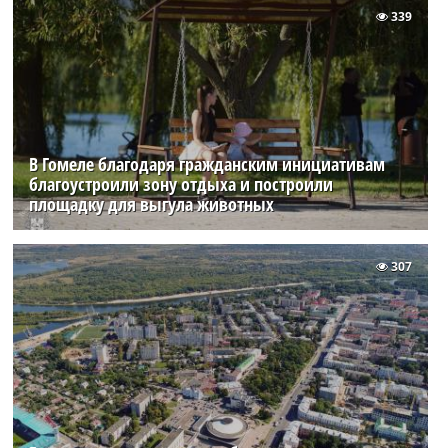
339
В Гомеле благодаря гражданским инициативам
благоустроили зону отдыха и построили
площадку для выгула животных
307