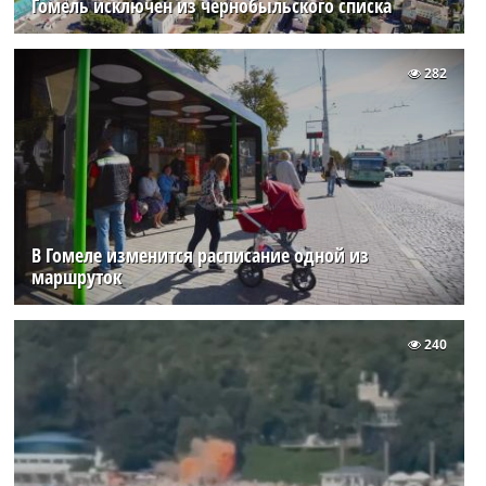
Гомель исключен из чернобыльского списка
282
В Гомеле изменится расписание одной из
маршруток
240