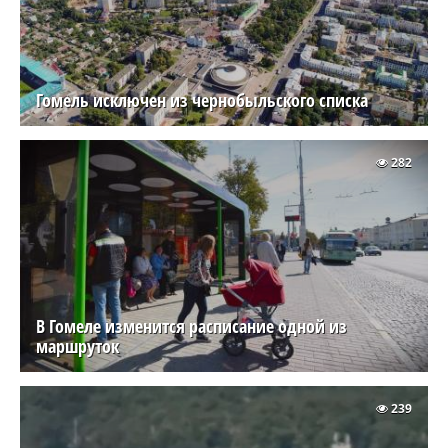
Гомель исключен из чернобыльского списка
282
В Гомеле изменится расписание одной из
маршруток
239