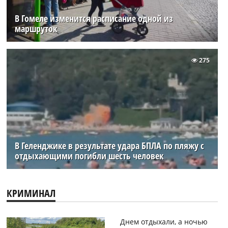
В Гомеле изменится расписание одной из
маршруток
275
В Геленджике в результате удара БПЛА по пляжу с
отдыхающими погибли шесть человек
КРИМИНАЛ
Днем отдыхали, а ночью