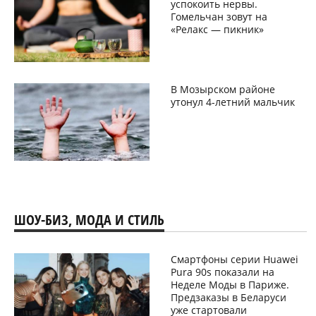
успокоить нервы.
Гомельчан зовут на
«Релакс — пикник»
В Мозырском районе
утонул 4-летний мальчик
ШОУ-БИЗ, МОДА И СТИЛЬ
Смартфоны серии Huawei
Pura 90s показали на
Неделе Моды в Париже.
Предзаказы в Беларуси
уже стартовали