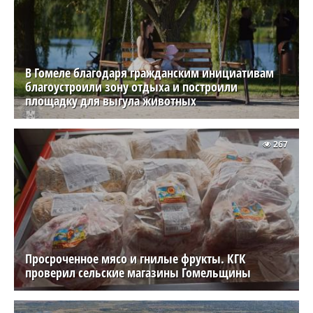
В Гомеле благодаря гражданским инициативам
благоустроили зону отдыха и построили
площадку для выгула животных
267
Просроченное мясо и гнилые фрукты. КГК
проверил сельские магазины Гомельщины