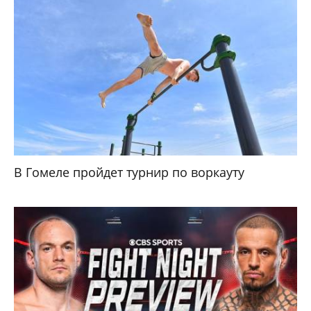
В Гомеле пройдет турнир по воркауту