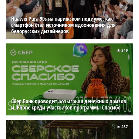
Huawei Pura 90s на парижском подиуме: как
смартфон стал источником вдохновения для
белорусских дизайнеров
349
Сбер Банк проводит розыгрыш денежных призов
и iPhone среди участников программы Спасибо
287