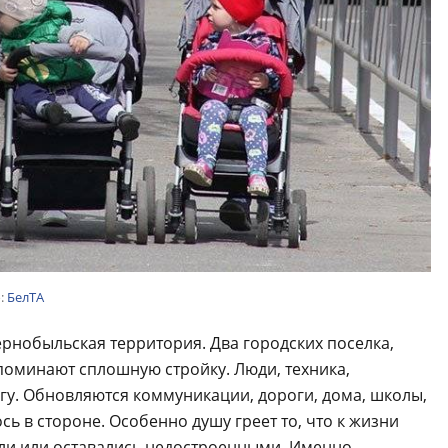
:
БелТА
рнобыльская территория. Два городских поселка,
поминают сплошную стройку. Люди, техника,
гу. Обновляются коммуникации, дороги, дома, школы,
ось в стороне. Особенно душу греет то, что к жизни
али или оставались недостроенными. Именно