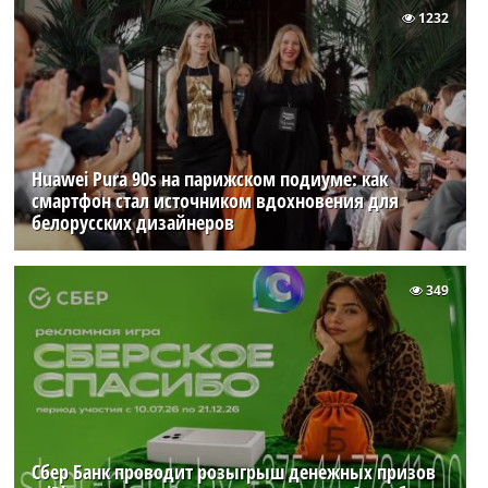
1232
Huawei Pura 90s на парижском подиуме: как
смартфон стал источником вдохновения для
белорусских дизайнеров
349
Сбер Банк проводит розыгрыш денежных призов