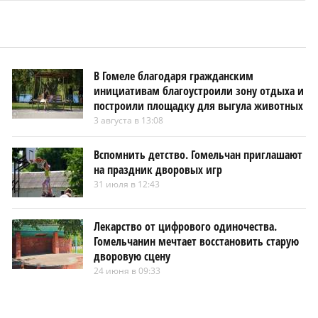
В Гомеле благодаря гражданским
инициативам благоустроили зону отдыха и
построили площадку для выгула животных
3 августа в 13:08
Вспомнить детство. Гомельчан приглашают
на праздник дворовых игр
31 июля в 12:43
Лекарство от цифрового одиночества.
Гомельчанин мечтает восстановить старую
дворовую сцену
24 июня в 09:33