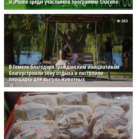
и iPhone среди участников программы Спасибо
263
В Гомеле благодаря гражданским инициативам
благоустроили зону отдыха и построили
площадку для выгула животных
245