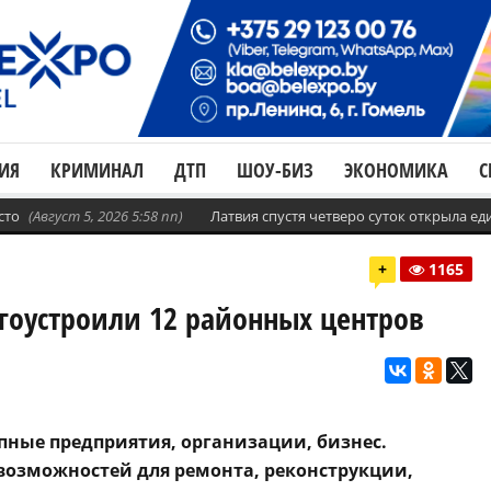
ИЯ
КРИМИНАЛ
ДТП
ШОУ-БИЗ
ЭКОНОМИКА
С
сто
(Август 5, 2026 5:58 пп)
Латвия спустя четверо суток открыла е
+
1165
оустроили 12 районных центров
пные предприятия, организации, бизнес.
возможностей для ремонта, реконструкции,