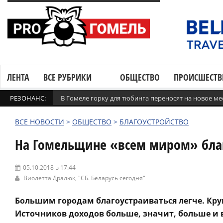
ЛЕНТА
ВСЕ РУБРИКИ
ОБЩЕСТВО
ПРОИСШЕСТВ
РЕЗОНАНС:
В Гомеле горку для тюбинга переносят на новое ме
ВСЕ НОВОСТИ
>
ОБЩЕСТВО
>
БЛАГОУСТРОЙСТВО
На Гомельщине «всем миром» благ
05.10.2018 в 17:44
Виолетта Дралюк,
"СБ. Беларусь сегодня"
Большим городам благоустраиваться легче. Кру
Источников доходов больше, значит, больше и 