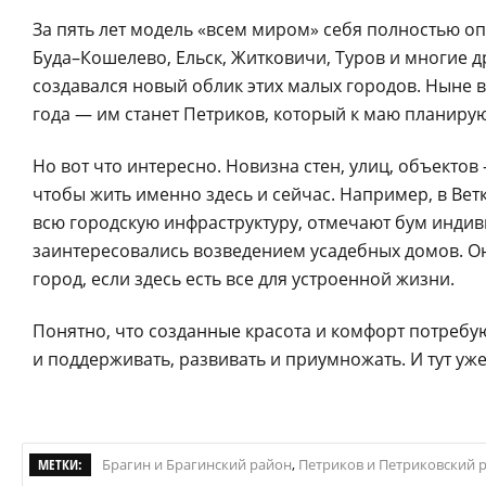
За пять лет модель «всем миром» себя полностью оп
Буда–Кошелево, Ельск, Житковичи, Туров и многие 
создавался новый облик этих малых городов. Ныне 
года — им станет Петриков, который к маю планиру
Но вот что интересно. Новизна стен, улиц, объектов
чтобы жить именно здесь и сейчас. Например, в Вет
всю городскую инфраструктуру, отмечают бум индив
заинтересовались возведением усадебных домов. Он
город, если здесь есть все для устроенной жизни.
Понятно, что созданные красота и комфорт потребую
и поддерживать, развивать и приумножать. И тут уже 
МЕТКИ:
Брагин и Брагинский район
,
Петриков и Петриковский 