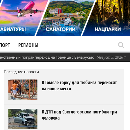
ПОРТ
РЕГИОНЫ
динственный погранпереход на границе с Беларусью
(Август 5, 2026 11:
Последние новости
В Гомеле горку для тюбинга переносят
на новое место
В ДТП под Светлогорском погибли три
человека