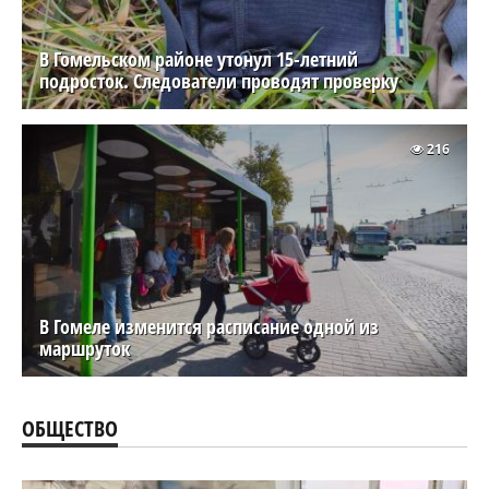
В Гомельском районе утонул 15-летний
подросток. Следователи проводят проверку
216
В Гомеле изменится расписание одной из
маршруток
ОБЩЕСТВО