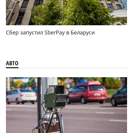
Сбер запустил SberPay в Беларуси
АВТО