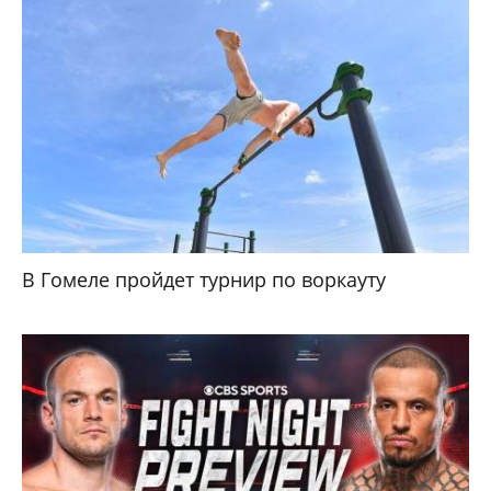
В Гомеле пройдет турнир по воркауту