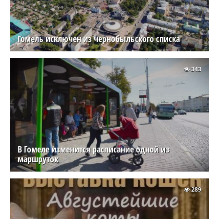
Гомель исключен из чернобыльского списка
343
В Гомеле изменится расписание одной из
маршруток
289