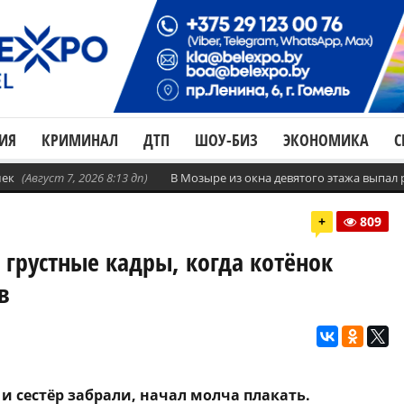
ИЯ
КРИМИНАЛ
ДТП
ШОУ-БИЗ
ЭКОНОМИКА
С
шек
(Август 7, 2026 8:13 дп)
В Мозыре из окна девятого этажа выпал
+
809
грустные кадры, когда котёнок
в
 и сестёр забрали, начал молча плакать.