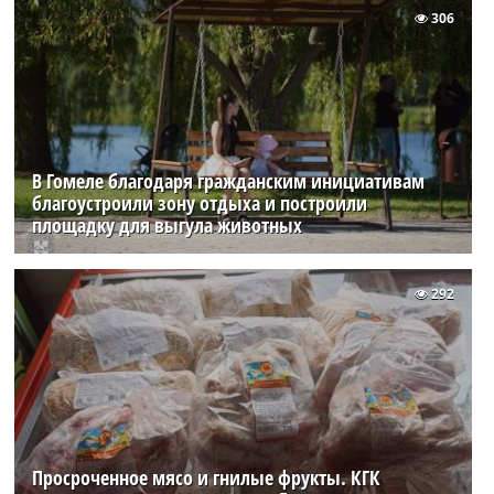
306
В Гомеле благодаря гражданским инициативам
благоустроили зону отдыха и построили
площадку для выгула животных
292
Просроченное мясо и гнилые фрукты. КГК