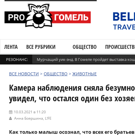
ЛЕНТА
ВСЕ РУБРИКИ
ОБЩЕСТВО
ПРОИСШЕСТВ
РЕЗОНАНС:
Мурчащий уик-энд. В Гомеле пройдет выставка ко
ВСЕ НОВОСТИ
>
ОБЩЕСТВО
>
ЖИВОТНЫЕ
Камера наблюдения сняла безумно 
увидел, что остался один без хозяе
10.03.2021 в 11:20
Анна Бояршина,
L!FE
Как только малыш осознал, что всех его братьев