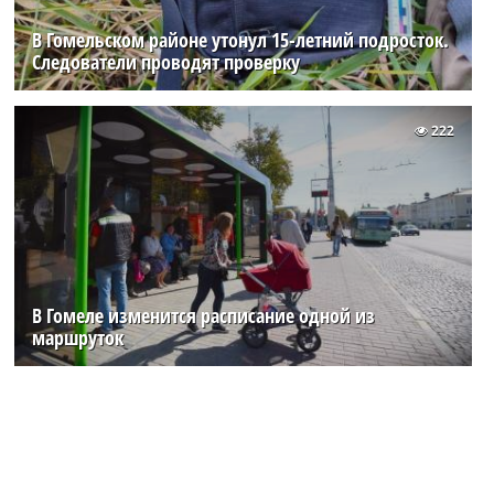
В Гомельском районе утонул 15-летний подросток.
Следователи проводят проверку
222
В Гомеле изменится расписание одной из
маршруток