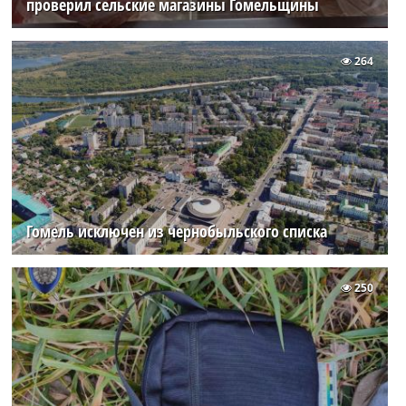
проверил сельские магазины Гомельщины
264
Гомель исключен из чернобыльского списка
250