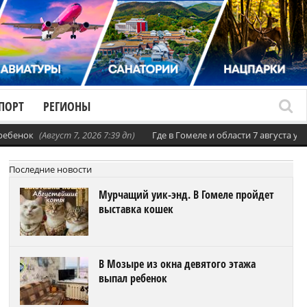
ПОРТ
РЕГИОНЫ
 ребенок
(Август 7, 2026 7:39 дп)
Где в Гомеле и области 7 августа 
Последние новости
Мурчащий уик-энд. В Гомеле пройдет
выставка кошек
В Мозыре из окна девятого этажа
выпал ребенок