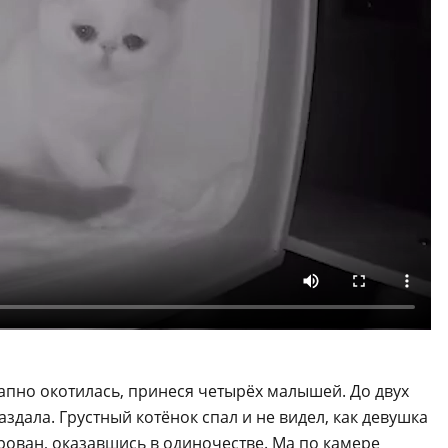
апно окотилась, принеся четырёх малышей. До двух
здала. Грустный котёнок спал и не видел, как девушка
рован, оказавшись в одиночестве. Ма по камере