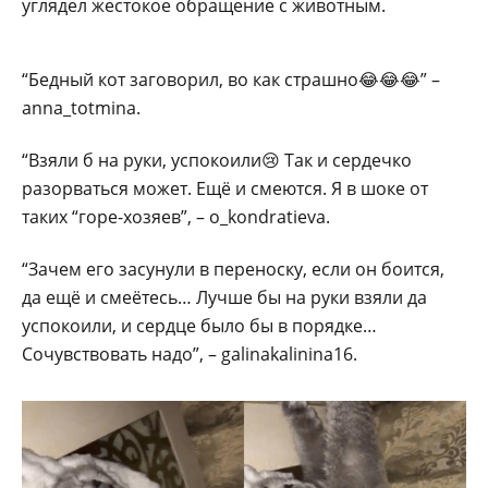
углядел жестокое обращение с животным.
“Бедный кот заговорил, во как страшно😂😂😂” –
anna_totmina.
“Взяли б на руки, успокоили😢 Так и сердечко
разорваться может. Ещё и смеются. Я в шоке от
таких “горе-хозяев”, – o_kondratieva.
“Зачем его засунули в переноску, если он боится,
да ещё и смеётесь… Лучше бы на руки взяли да
успокоили, и сердце было бы в порядке…
Сочувствовать надо”, – galinakalinina16.