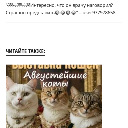
“🤣🤣🤣🤣🤣Интересно, что он врачу наговорил?
Страшно представить😂😂😂😂” – user977978658.
ЧИТАЙТЕ ТАКЖЕ: