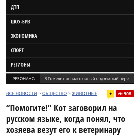
ДТП
ШОУ-БИЗ
ЭКОНОМИКА
СПОРТ
РЕГИОНЫ
РЕЗОНАНС:
В Гомеле появился новый подземный переход
(
ВСЕ НОВОСТИ
>
ОБЩЕСТВО
>
ЖИВОТНЫЕ
+
908
“Помогите!” Кот заговорил на
русском языке, когда понял, что
хозяева везут его к ветеринару