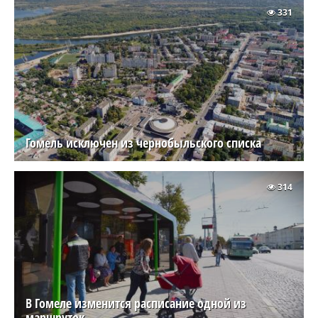
331
Гомель исключен из чернобыльского списка
314
В Гомеле изменится расписание одной из
маршруток