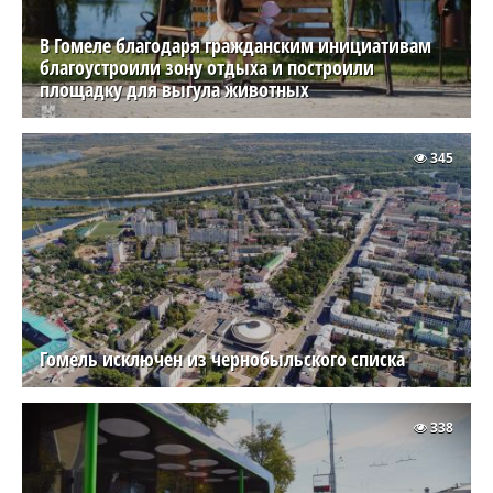
В Гомеле благодаря гражданским инициативам
благоустроили зону отдыха и построили
площадку для выгула животных
345
Гомель исключен из чернобыльского списка
338