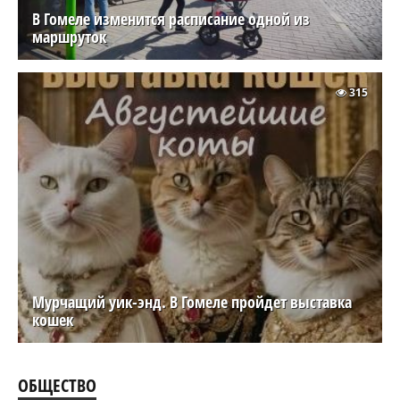
В Гомеле изменится расписание одной из
маршруток
315
Мурчащий уик-энд. В Гомеле пройдет выставка
кошек
ОБЩЕСТВО