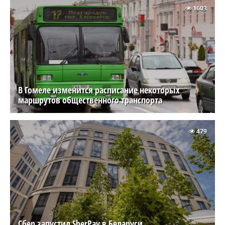
1603
В Гомеле изменится расписание некоторых
маршрутов общественного транспорта
479
Сбер запустил SberPay в Беларуси