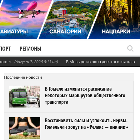
ПОРТ
РЕГИОНЫ
 кошек
(Август 7, 2026 8:13 дп)
В Мозыре из окна девятого этажа вы
Последние новости
В Гомеле изменится расписание
некоторых маршрутов общественного
транспорта
Восстановить силы и успокоить нервы.
Гомельчан зовут на «Релакс — пикник»