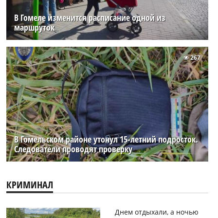
В Гомеле изменится расписание одной из
маршруток
267
В Гомельском районе утонул 15-летний подросток.
Следователи проводят проверку
КРИМИНАЛ
Днем отдыхали, а ночью