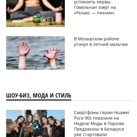
успокоить нервы.
Гомельчан зовут на
«Релакс — пикник»
В Мозырском районе
утонул 4-летний мальчик
ШОУ-БИЗ, МОДА И СТИЛЬ
Смартфоны серии Huawei
Pura 90s показали на
Неделе Моды в Париже.
Предзаказы в Беларуси
уже стартовали