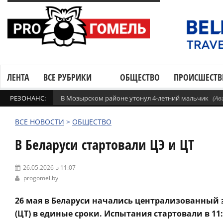
ЛЕНТА
ВСЕ РУБРИКИ
ОБЩЕСТВО
ПРОИСШЕСТВ
РЕЗОНАНС:
В Мозырском районе утонул 4-летний мальчик
(Ав
ВСЕ НОВОСТИ
>
ОБЩЕСТВО
В Беларуси стартовали ЦЭ и ЦТ
26.05.2026 в 11:07
progomel.by
26 мая в Беларуси начались централизованный 
(ЦТ) в единые сроки. Испытания стартовали в 11: