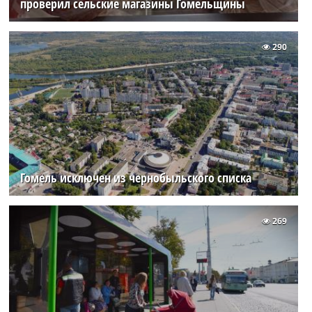
проверил сельские магазины Гомельщины
290
Гомель исключен из чернобыльского списка
269