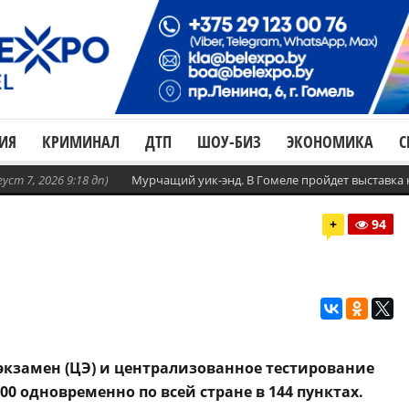
ИЯ
КРИМИНАЛ
ДТП
ШОУ-БИЗ
ЭКОНОМИКА
С
густ 7, 2026 9:18 дп)
Мурчащий уик-энд. В Гомеле пройдет выставка
+
94
экзамен (ЦЭ) и централизованное тестирование
00 одновременно по всей стране в 144 пунктах.