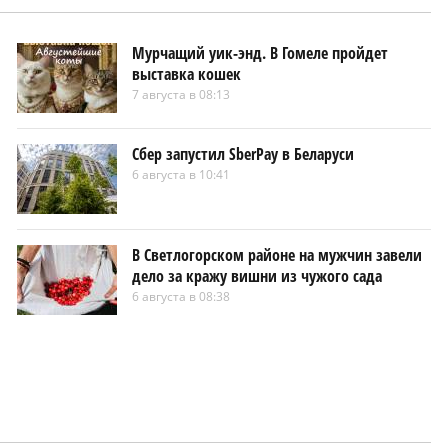
Мурчащий уик-энд. В Гомеле пройдет
выставка кошек
7 августа в 08:13
Сбер запустил SberPay в Беларуси
6 августа в 10:41
В Светлогорском районе на мужчин завели
дело за кражу вишни из чужого сада
6 августа в 08:38