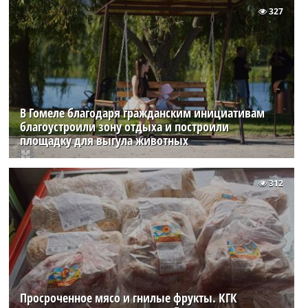
327
В Гомеле благодаря гражданским инициативам
благоустроили зону отдыха и построили
площадку для выгула животных
312
Просроченное мясо и гнилые фрукты. КГК