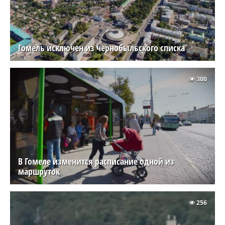
Гомель исключен из чернобыльского списка
300
В Гомеле изменится расписание одной из
маршруток
256