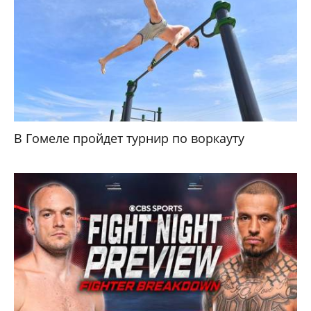
В Гомеле пройдет турнир по воркауту