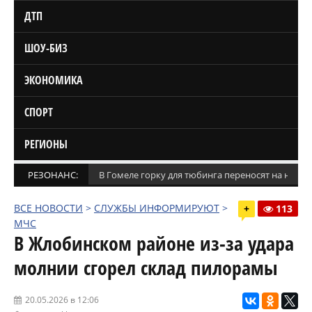
ДТП
ШОУ-БИЗ
ЭКОНОМИКА
СПОРТ
РЕГИОНЫ
РЕЗОНАНС:
В Гомеле горку для тюбинга переносят на новое
ВСЕ НОВОСТИ
>
СЛУЖБЫ ИНФОРМИРУЮТ
>
+
113
МЧС
В Жлобинском районе из-за удара
молнии сгорел склад пилорамы
20.05.2026 в 12:06