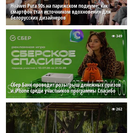
Huawei Pura 90s на парижском подиуме: как
смартфон стал источником вдохновения для
белорусских дизайнеров
349
Сбер Банк проводит розыгрыш денежных призов
и iPhone среди участников программы Спасибо
262