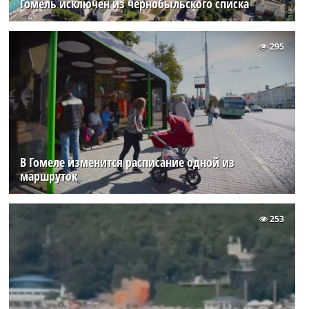
Гомель исключен из чернобыльского списка
295
В Гомеле изменится расписание одной из
маршруток
253