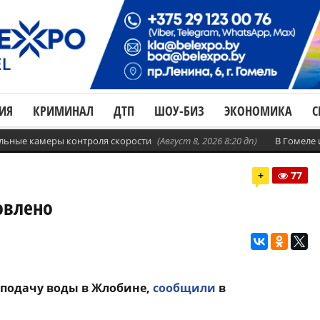
ИЯ
КРИМИНАЛ
ДТП
ШОУ-БИЗ
ЭКОНОМИКА
С
бильные камеры контроля скорости
(Август 8, 2026 8:20 дп)
В Гомеле
+
77
овлено
 подачу воды в Жлобине,
сообщили
в