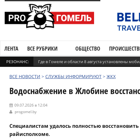
ЛЕНТА
ВСЕ РУБРИКИ
ОБЩЕСТВО
ПРОИСШЕСТВ
РЕЗОНАНС:
Где в Гомеле и области 8 августа установлены мо
ВСЕ НОВОСТИ
>
СЛУЖБЫ ИНФОРМИРУЮТ
>
ЖКХ
Водоснабжение в Жлобине восстан
09.07.2026 в 12:04
progomel.by
Специалистам удалось полностью восстановить
райисполкоме.