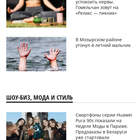
успокоить нервы.
Гомельчан зовут на
«Релакс — пикник»
В Мозырском районе
утонул 4-летний мальчик
ШОУ-БИЗ, МОДА И СТИЛЬ
Смартфоны серии Huawei
Pura 90s показали на
Неделе Моды в Париже.
Предзаказы в Беларуси
уже стартовали