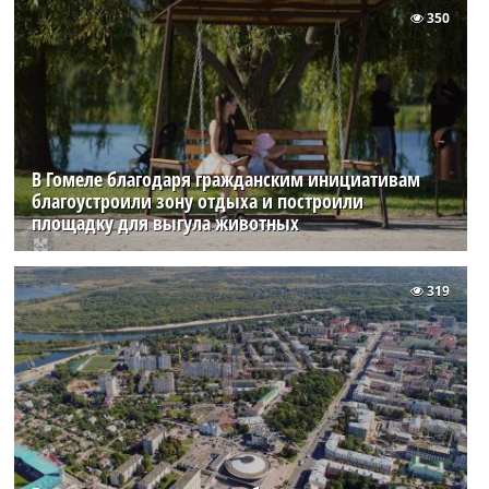
350
В Гомеле благодаря гражданским инициативам
благоустроили зону отдыха и построили
площадку для выгула животных
319