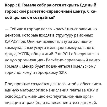
Корр.: В Гомеле со­бираются открыть Еди­ный
городской расчётно-справочный центр. С ка­
кой целью он создаётся?
— Сейчас в городе во­семь расчётно-справочных
центров, которые входят в структуру рай­онных
КЖРЭУПов. Они начисляют плату за жилищно-
коммунальные услуги жильцам комму­нального
фонда, ЖСПК, общежитий. Эти РСЦ объединятся в
новую организацию «Расчётно-справочный центр
Гомеля». Центр будет под­чиняться Гомельскому
горисполкому и город­скому ЖКХ.
Предприятие соз­даётся для того, что­бы обеспечить
единую методологию начисле­ния платы за ЖКУ и
освободить жилищно-эксплуатационные орга­
низации от расчёта и на­числения этих платежей.