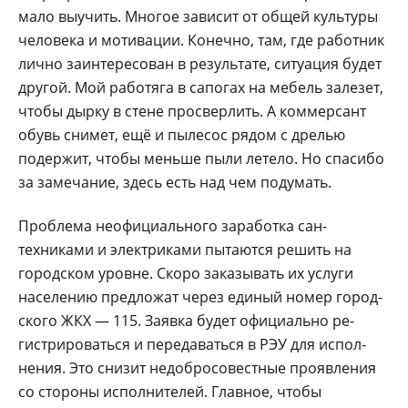
мало выучить. Многое зависит от об­щей культуры
человека и мотивации. Конечно, там, где работник
лич­но заинтересован в ре­зультате, ситуация будет
другой. Мой работяга в сапогах на мебель зале­зет,
чтобы дырку в стене просверлить. А коммер­сант
обувь снимет, ещё и пылесос рядом с дрелью
подержит, чтобы меньше пыли летело. Но спасибо
за замечание, здесь есть над чем подумать.
Проблема неофици­ального заработка сан­
техниками и электрика­ми пытаются решить на
городском уровне. Ско­ро заказывать их услуги
населению предложат че­рез единый номер город­
ского ЖКХ — 115. Заяв­ка будет официально ре­
гистрироваться и переда­ваться в РЭУ для испол­
нения. Это снизит недо­бросовестные проявле­ния
со стороны испол­нителей. Главное, чтобы