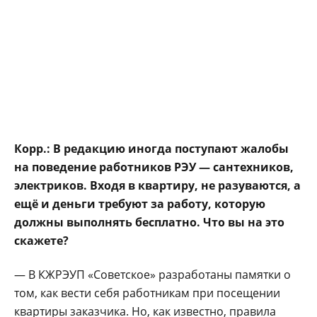
Корр.: В редакцию иногда поступают жалобы
на поведение работников РЭУ — сантехников,
элек­триков. Входя в кварти­ру, не разуваются, а
ещё и деньги требуют за ра­боту, которую
должны выполнять бесплатно. Что вы на это
скажете?
— В КЖРЭУП «Со­ветское» разработаны па­мятки о
том, как вести се­бя работникам при посе­щении
квартиры заказ­чика. Но, как известно, правила