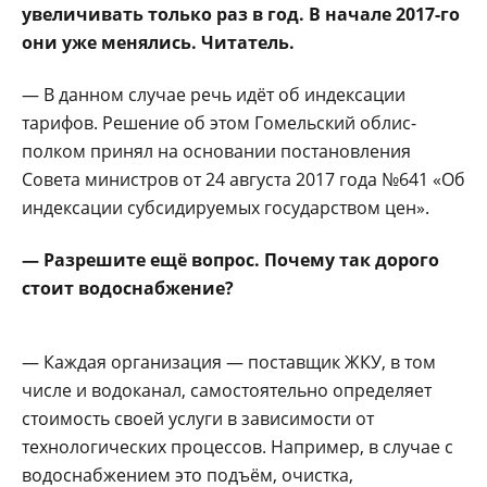
увеличивать только раз в год. В нача­ле 2017-го
они уже меня­лись. Читатель.
— В данном случае речь идёт об индекса­ции
тарифов. Решение об этом Гомельский облис­
полком принял на осно­вании постановления
Совета министров от 24 августа 2017 года №641 «Об
индексации субси­дируемых государством цен».
— Разрешите ещё во­прос. Почему так доро­го
стоит водоснабжение?
— Каждая организа­ция — поставщик ЖКУ, в том
числе и водоканал, самостоятельно опре­деляет
стоимость сво­ей услуги в зависимо­сти от
технологических процессов. Например, в случае с
водоснабжени­ем это подъём, очистка,