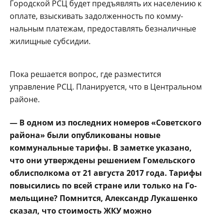
Городской РСЦ будет предъявлять их населе­нию к
оплате, взыскивать задолженность по комму­
нальным платежам, пре­доставлять безналичные
жилищные субсидии.
Пока решается вопрос, где разместится
управление РСЦ. Плани­руется, что в Централь­ном
районе.
— В одном из по­следних номеров «Советского
района» были опубликованы но­вые
коммунальные та­рифы. В заметке указа­но,
что они утверждены решением Гомельского
облисполкома от 21 августа 2017 года. Тари­фы
повысились по всей стране или только на Го­
мельщине? Помнится, Александр Лукашенко
сказал, что стоимость ЖКУ можно