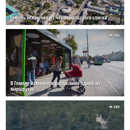
Гомель исключен из чернобыльского списка
342
В Гомеле изменится расписание одной из
маршруток
280