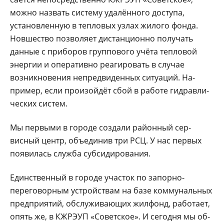
можно назвать систе­му удалённого доступа,
установленную в тепло­вых узлах жилого фон­да.
Новшество позволя­ет дистанционно полу­чать
данные с приборов группового учёта тепло­вой
энергии и оператив­но реагировать в случае
возникновения непред­виденных ситуаций. На­
пример, если произойдёт сбой в работе гидравли­
ческих систем.
Мы первыми в городе создали районный сер­
висный центр, объединив три РСЦ. У нас первых
появилась служба субси­дирования.
Единственный в горо­де участок по запорно-
переговорным устрой­ствам на базе комму­нальных
предприятий, обслуживающих жил­фонд, работает,
опять же, в КЖРЭУП «Совет­ское». И сегодня мы об­