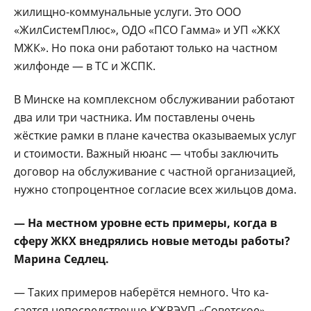
жилищно-коммунальные услуги. Это ООО
«ЖилСистем­Плюс», ОДО «ПСО Гам­ма» и УП «ЖКХ
МЖК». Но пока они работают только на частном
жил­фонде — в ТС и ЖСПК.
В Минске на комплекс­ном обслуживании рабо­тают
два или три частни­ка. Им поставлены очень
жёсткие рамки в плане ка­чества оказываемых услуг
и стоимости. Важный нюанс — чтобы заклю­чить
договор на обслужи­вание с частной организа­цией,
нужно стопроцент­ное согласие всех жиль­цов дома.
— На местном уровне есть примеры, ког­да в
сферу ЖКХ внедря­лись новые методы ра­боты?
Марина Седлец.
— Таких примеров на­берётся немного. Что ка­
сается непосредственно КЖРЭУП «Советское»,