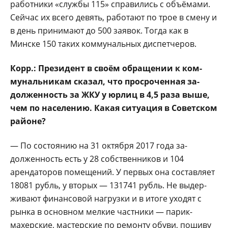
работники «службы 115» справились с объёмами.
Сейчас их всего девять, работают по трое в сме­ну и
в день принимают до 500 заявок. Тогда как в
Минске 150 таких ком­мунальных диспетчеров.
Корр.: Президент в своём обращении к ком­
мунальникам сказал, что просроченная за­
долженность за ЖКУ у юрлиц в 4,5 раза выше,
чем по населению. Ка­кая ситуация в Совет­ском
районе?
— По состоянию на 31 октября 2017 года за­
долженность есть у 28 собственников и 104
арендаторов помещений. У первых она составляет
18081 рубль, у вторых — 131741 рубль. Не выдер­
живают финансовой на­грузки и в итоге уходят с
рынка в основном мел­кие частники — парик­
махерские, мастерские по ремонту обуви, поши­ву