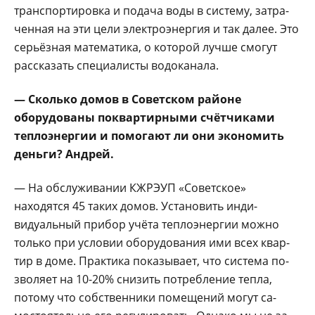
транспортировка и пода­ча воды в систему, затра­
ченная на эти цели элек­троэнергия и так далее. Это
серьёзная математи­ка, о которой лучше смо­гут
рассказать специали­сты водоканала.
— Сколько домов в Советском районе
оборудованы поквар­тирными счётчиками
теплоэнергии и помо­гают ли они экономить
деньги? Андрей.
— На обслуживании КЖРЭУП «Советское»
находятся 45 таких до­мов. Установить инди­
видуальный прибор учё­та теплоэнергии можно
только при условии обо­рудования ими всех квар­
тир в доме. Практика по­казывает, что система по­
зволяет на 10-20% сни­зить потребление тепла,
потому что собственни­ки помещений могут са­