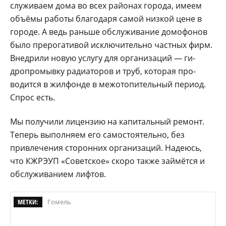
служиваем дома во всех районах города, имеем
объёмы работы благодаря самой низкой цене в
горо­де. А ведь раньше обслу­живание домофонов
бы­ло прерогативой исклю­чительно частных фирм.
Внедрили новую услугу для организаций — ги­
дропромывку радиато­ров и труб, которая про­
водится в жилфонде в межотопительный пери­од.
Спрос есть.
Мы получили лицен­зию на капитальный ре­монт.
Теперь выполня­ем его самостоятельно, без
привлечения сторон­них организаций. Наде­юсь,
что КЖРЭУП «Со­ветское» скоро также займётся и
обслуживани­ем лифтов.
МЕТКИ:
Гомель