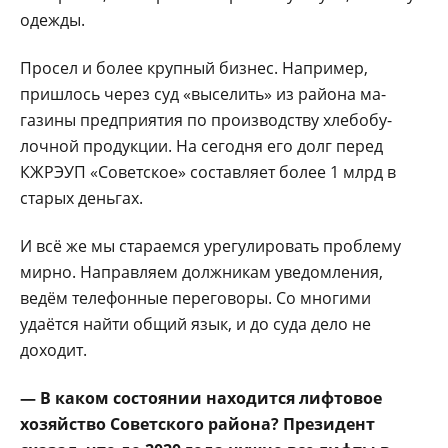
одежды.
Просел и более круп­ный бизнес. Например,
пришлось через суд «вы­селить» из района ма­
газины предприятия по производству хлебобу­
лочной продукции. На сегодня его долг перед
КЖРЭУП «Советское» составляет более 1 млрд в
старых деньгах.
И всё же мы стараем­ся урегулировать про­блему
мирно. Направля­ем должникам уведомле­ния,
ведём телефонные переговоры. Со многи­ми
удаётся найти общий язык, и до суда дело не
доходит.
— В каком состоянии находится лифто­вое
хозяйство Советско­го района? Президент