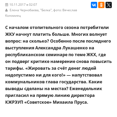
10.11.2017 в 02:07
Елена Чернобаева,
"Белка"
, фото: Вячеслав
Коломиец
С началом отопитель­ного сезона потребите­ли
ЖКУ начнут платить больше. Многих вол­нует
вопрос: на сколь­ко? Особенно после по­следнего
выступления Александра Лукашен­ко на
республиканском семинаре по теме ЖКХ, где
он подверг крити­ке намерение снова по­высить
тарифы. «Жи­ровать за счёт денег лю­дей
недопустимо ни для кого!» — напутствовал
коммунальников гла­ва государства. Какие
выводы сделаны на ме­стах? Еженедель­ник
пригласил на пря­мую линию директора
КЖРЭУП «Советское» Михаила Пруса.