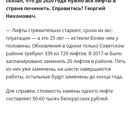
сказал, что до 2020 года нужно все лифты в
стра­не починить. Справи­тесь? Георгий
Никонович.
— Лифты стремитель­но стареют, сроки их экс­
плуатации — а это 25 лет — истекли более чем у
половины. Обновле­ния в одном только Со­ветском
районе требу­ют 339 из 720 лифтов. В 2017-м было
запланиро­вано заменить 20 лифтов в районе. Пять
из них уже заменены, на шести завер­шаются
работы, осталь­ные будут заменены до конца года.
Для справки, стои­мость замены одного лиф­та
составляет 50-60 тысяч белорусских рублей.