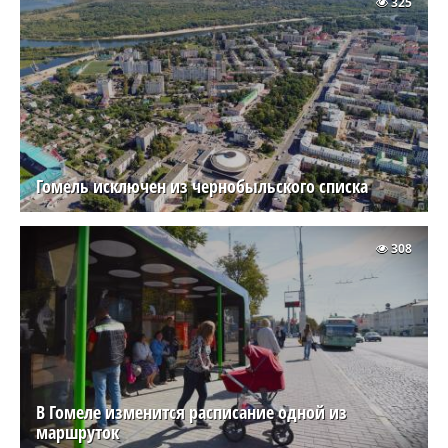
325
Гомель исключен из чернобыльского списка
308
В Гомеле изменится расписание одной из
маршруток