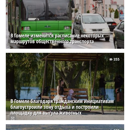
В Гомеле изменится расписание некоторых
маршрутов общественного транспорта
355
В Гомеле благодаря гражданским инициативам
благоустроили зону отдыха и построили
площадку для выгула животных