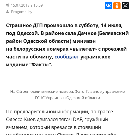
15.07.2018 в 15:59
Progomel.by
Страшное ДТП произошло в субботу, 14 июля,
под Одессой. В районе села Дачное (Беляевский
район Одесской области) минивэн
на белорусских номерах «вылетел» с проезжей
части на обочину,
сообщает
украинское
издание “Факты”.
На Citroen были минские номера. Фото: Главное управление
ГСЧС Украины в Одесской области
По предварительной информации, по трассе
Одесса-Киев двигался тягач DAF, гружёный
ячменём, который врезался в стоявший
на обочине минивэн Citroen. В результате обе